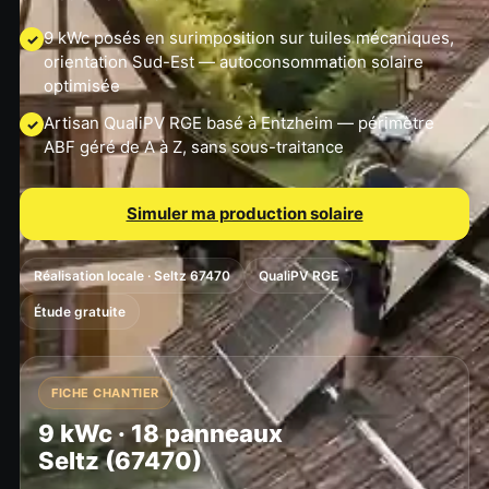
9 kWc posés en surimposition sur tuiles mécaniques,
✓
orientation Sud-Est — autoconsommation solaire
optimisée
Artisan QualiPV RGE basé à Entzheim — périmètre
✓
ABF géré de A à Z, sans sous-traitance
Simuler ma production solaire
Réalisation locale · Seltz 67470
QualiPV RGE
Étude gratuite
FICHE CHANTIER
9 kWc · 18 panneaux
Seltz (67470)