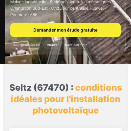
Maison individuelle · Surimposition tuiles mécaniques ·
Orientation Sud-Est · Onduleur centralisé Huawei ·
Périmètre ABF
Demander mon étude gratuite
Bourgeois Global
Huawei
Nord Bas-Rhin
Seltz (67470) :
conditions
idéales pour l'installation
photovoltaïque