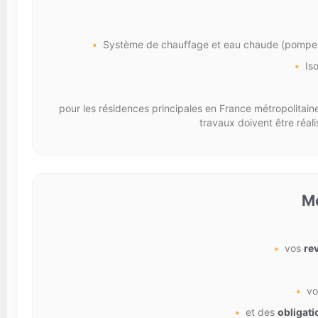
Système de chauffage et eau chaude (pompes à
Is
pour les résidences principales en France métropolitaine
travaux doivent être réal
Mo
vos
re
vo
et des
obligati